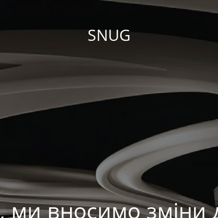
SNUG
, ми вносимо зміни д