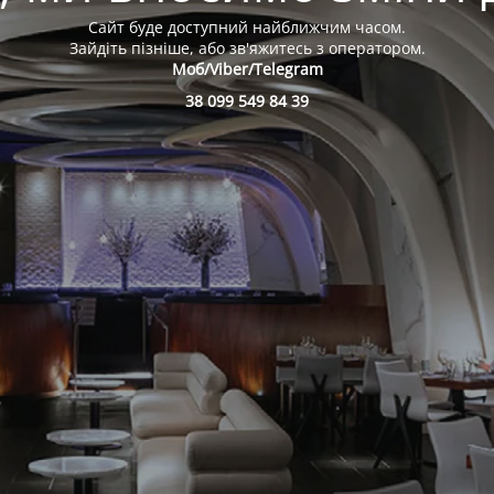
Сайт буде доступний найближчим часом.
Зайдіть пізніше, або зв'яжитесь з оператором.
Моб/
Viber/Telegram
38 099 549 84 39